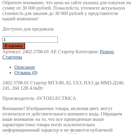
Обратите внимание, что цена на сайте указана для покупок на
сумму от 30 000 рублей. Пожалуйста, уточните актуальную
стоимость для заказов до 30 000 рублей у представителя
нашей компании!
Доступно для предзаказа
Количество
товара
В корзину
2402.3708-
Артикул:
2402.3708-01 АЕ Стартер
Категории:
Разное
,
01
Стартеры
Стартер
МТЗ-80,
Описание
82,
Отзывы (0)
ГАЗ,
ПАЗ
2402.3708-01 Стартер МТЗ-80, 82, ГАЗ, ПАЗ дв.ММЗ-Д240,
дв.ММЗ-
245, 260 12В 4.0кВт
Д240,
245,
Производитель: AVTOELECTRICA
260
Внимание! Изображение товара, включая цвет, могут
12В
отличаться от действительного внешнего вида. Обращаем
4.0кВт
ваше внимание на то, что все приведённые выше
AVTOELECTRICA
характеристики товара носят исключительно
информационный характер и не являются публичной