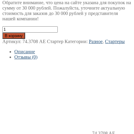
Обратите внимание, что цена на сайте указана для покупок на
сумму от 30 000 рублей. Пожалуйста, уточните актуальную
стоимость для заказов до 30 000 рублей у представителя
нашей компании!
Количество
товара
В корзину
74.3708
Артикул:
74.3708 AE Стартер
Категории:
Разное
,
Стартеры
AE
Стартер
Описание
МТЗ-80
Отзывы (0)
аналог
AZJ
3385,
AZJ
3124,
142М,
24.3708
12В,
3,6кВт
AVTOELECTRICA
74.3708 AE